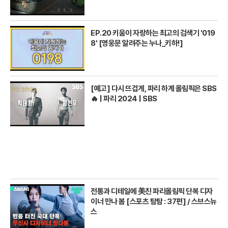
EP.20 키움이 자랑하는 최고의 검색기 '019
8' [영웅문 알려주는 누나_키하!]
[예고] 다시 뜨겁게, 파리 하계 올림픽은 SBS
🔥 | 파리 2024 | SBS
전통과 디테일에 美친 파리올림픽 단복 디자
이너 만나 봄 [스포츠 탐탐 : 37편] / 스브스뉴
스