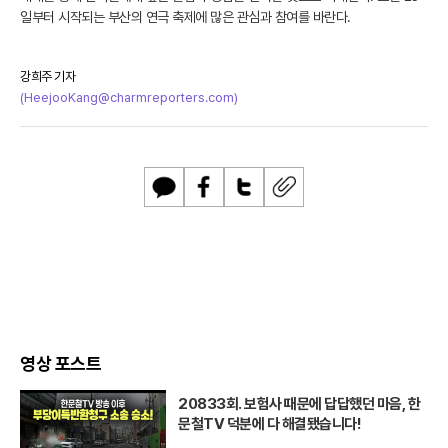
일부터 시작되는 부산의 연극 축제에 많은 관심과 참여를 바란다.
강희주 기자
(HeejooKang@charmreporters.com)
카
페
트
U
카
이
위
R
오
스
터
L
톡
북
복
사
영상 포스트
20833회. 보험사 때문에 답답했던 마음, 한
문철TV 덕분에 다 해결됐습니다!