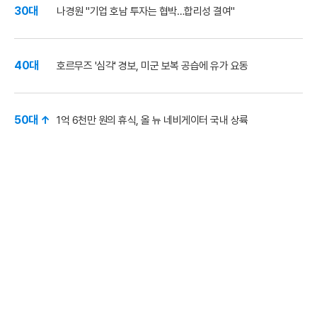
30대
나경원 "기업 호남 투자는 협박…합리성 결여"
40대
호르무즈 '심각' 경보, 미군 보복 공습에 유가 요동
50대 ↑
1억 6천만 원의 휴식, 올 뉴 네비게이터 국내 상륙