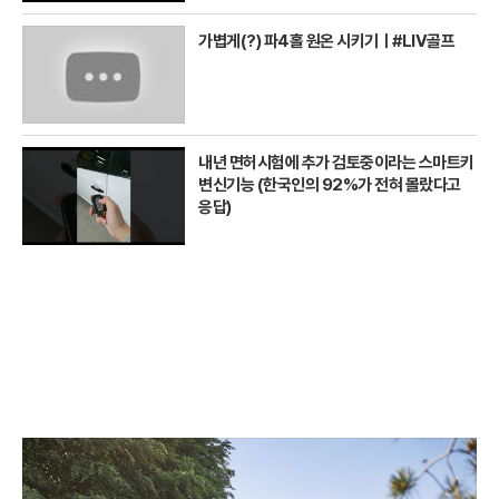
가볍게(?) 파4홀 원온 시키기ㅣ#LIV골프
내년 면허시험에 추가 검토중이라는 스마트키
변신기능 (한국인의 92%가 전혀 몰랐다고
응답)