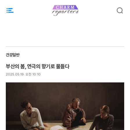
주
검
요
색
서
비
스
메
뉴
펼
건강일반
치
기
부산의 봄, 연극의 향기로 물들다
2025.05.19. 오전 10:10