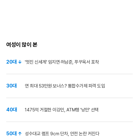
여성이 많이 본
20대 ↓
'멋진 신세계' 임지연·허남준, 푸꾸옥서 포착
30대
연 최대 53만원 보너스? 통합수가제 파격 도입
40대
1475억 거절한 이강인, ATM행 '낭만' 선택
50대 ↑
성수대교 램프 9㎝ 단차, 안전 논란 커진다