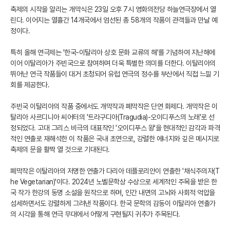
축제의 시작을 알리는 개막식은 23일 오후 7시 영화의전당 하늘연극장에서 열
린다. 이어지는 열흘간 14개국에서 엄선된 총 58개의 작품이 관객들과 만날 예
정이다.
특히 올해 연극제는 '한국-이탈리아 상호 문화 교류의 해'를 기념하여 지난해에
이어 이탈리아가 주빈국으로 참여하며 더욱 특별한 의미를 더한다. 이탈리아의
뛰어난 연극 작품들이 대거 초청되어 유럽 연극의 정수를 부산에서 직접 느낄 기
회를 제공한다.
주빈국 이탈리아의 작품 중에서도 개막작과 폐막작은 단연 화제다. 개막작은 이
탈리아 사르디니아 씨어터의 '트라구디아(Tragudia)-오이디푸스의 노래'로 선
정되었다. 고대 그리스 비극의 대표작인 '오이디푸스 왕'을 현대적인 감각과 파격
적인 연출로 재해석한 이 작품은 국내 초연으로, 강렬한 에너지와 깊은 메시지로
축제의 문을 활짝 열 것으로 기대된다.
폐막작은 이탈리아의 저명한 연출가 다리아 데플로리안이 연출한 '채식주의자(T
he Vegetarian)'이다. 2024년 노벨문학상 수상으로 세계적인 주목을 받은 한
국 작가 한강의 동명 소설을 원작으로 하며, 인간 내면의 고뇌와 사회적 억압을
섬세하면서도 강렬하게 그려낸 작품이다. 한국 문학의 감동이 이탈리아 연출가
의 시각을 통해 연극 무대에서 어떻게 구현될지 귀추가 주목된다.