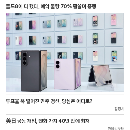
폴드8이 다 했다, 예약 물량 70% 휩쓸며 흥행
투표율 뚝 떨어진 민주 경선, 당심은 어디로?
참정치
美日 공동 개입, 엔화 가치 40년 만에 최저
해외리포터