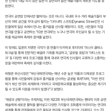
한 신체극 '대답 되지 않은 질문'이 공연되어 젊은 예술가들의 새로운 시도를 응
원한다.
연극이 공연장 안에서만 펼쳐지는 것은 아니다. 국내외 우수 거리 예술가들이 부
산의 야외 공간을 무대 삼아 펼치는 '다이내믹 스트릿(Dynamic Street)'은 시
민들에게 일상 속에서 만나는 즐거움을 선사할 예정이다. 또한, 시민들이 직접
연극을 만들고 공연하는 '10분 연극제'는 누구나 연극의 주인공이 될 수 있는 기
회를 제공하며 축제의 참여를 넓힌다.
이 밖에도 일본의 저명한 극작가 겸 연출가 타카히로 후지타의 '마스터 클래스
워크숍'을 통해 전문적인 배움의 기회를 제공하고, '글로벌 포럼'과 '아티스트 토
크' 등 다양한 부대 프로그램을 통해 국내외 연극계 인사들이 교류하고 소통하는
장을 마련하여 축제의 깊이를 더한다.
박형준 부산시장은 "부산국제연극제는 매년 수준 높은 작품과 다채로운 프로그
램을 통해 시민들에게 감동과 즐거움을 선사하는 글로벌 축제"라며, "이번 연극
제가 부산 연극의 세계화에 기여하고 국제문화교류를 활성화하는 중요한 계기가
될 수 있도록 지원을 아끼지 않겠다"고 밝혔다.
'재생과 균형'이라는 주제처럼, 이번 제22회 부산국제연극제는 팬데믹 이후 공연
예술계에 새로운 활력을 불어넣고 다양한 가치들이 조화롭게 어우러지는 연극의
세계를 통해 관객들에게 깊은 울림과 영감을 선사할 것으로 기대된다. 오는 23